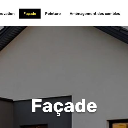
novation
Façade
Peinture
Aménagement des combles
Façade